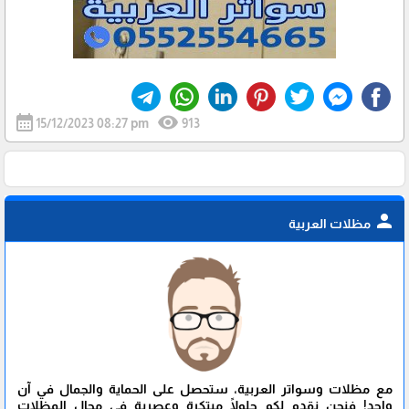
calendar_month
visibility
15/12/2023 08:27 pm
913
person
مظلات العربية
مع مظلات وسواتر العربية، ستحصل على الحماية والجمال في آن
واحد! فنحن نقدم لكم حلولًا مبتكرة وعصرية في مجال المظلات