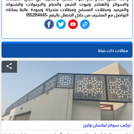
والسواتر والهناجر وبيوت الشعر والخيام والبرجولات والشبوك
والقرميد ومظلات المسابح ومظلات متحركة وبجودة عالية يمكنك
التواصل مع المشرف من خلال الاتصال بالرقم -0552554665
مقالات ذات صلة
share
تركيب سواتر ليكسان وليزر