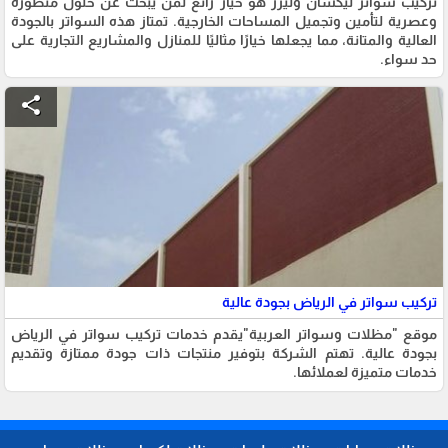
تركيب سواتر ليكسان وليزر هو خيار رائع لمن يبحث عن حلول متطورة
وعصرية لتأمين وتجميل المساحات الخارجية. تمتاز هذه السواتر بالجودة
العالية والمتانة، مما يجعلها خيارًا مثاليًا للمنازل والمشاريع التجارية على
حد سواء.
share
تركيب سواتر في الرياض بجودة عالية
موقع "مظلات وسواتر العربية"يقدم خدمات تركيب سواتر في الرياض
بجودة عالية. تهتم الشركة بتوفير منتجات ذات جودة ممتازة وتقديم
خدمات متميزة لعملائها.